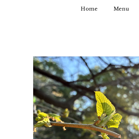
Home
Menu