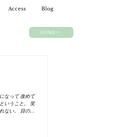
Access
Blog
HOMEヘ
になって 改めて
ということ。 笑
れない。 目の前
っている かもし
て、 実は一歩一
ねているかもしれ