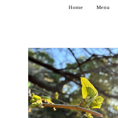
Home
Menu