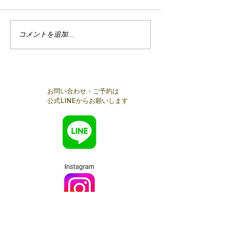
2/24麻布十番
コメントを追加…
【開催報告】麻布十番交
流会
お問い合わせ・ご予約は
公式LINEからお願いします
メールでのお問い合わせは​コチラ