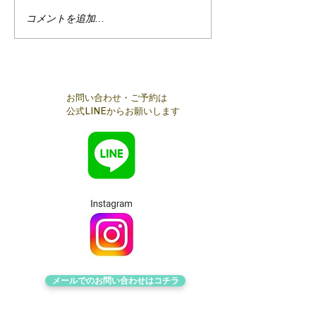
2/24麻布十番
コメントを追加…
【開催報告】麻布十番交
流会
お問い合わせ・ご予約は
公式LINEからお願いします
メールでのお問い合わせは​コチラ