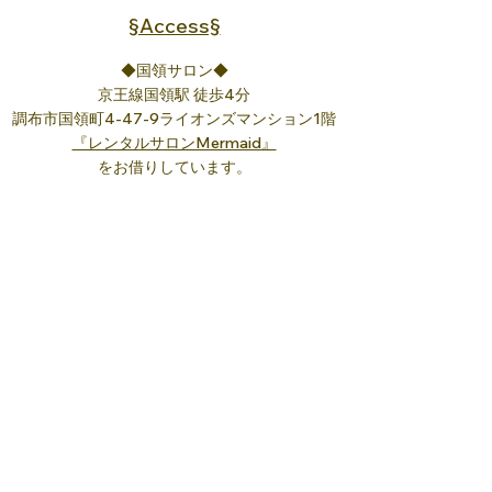
§Access§
◆国領サロン◆
京王線国領駅 徒歩4分
調布市国領町4-47-9ライオンズマンション1階
『レンタルサロンMermaid』
をお借りしています。
ご希望日をお知らせください。
※自転車は、
レンタルサロンの
エントランス
内にお停めいただけます。