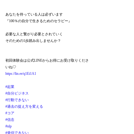
あなたを待っている人は必ずいます
『100％の自分で生きるためのセラピー』
必要な人と繋がり必要とされていく
そのための1歩踏み出しませんか？
初回体験会は公式LINEからお得にお受け取りくださ
いね♡
https://lin.ee/q1Ei1A1
#起業
#自分ビジネス
#行動できない
#過去の捉え方を変える
#コア
#信念
#nlp
#発信できない