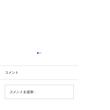
コメント
2/24麻布十番
コメントを追加…
【開催報告】麻布十番交
流会