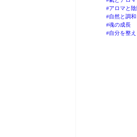
#氣とアロマ
#アロマと
#自然と調和
#魂の成長
#自分を整え