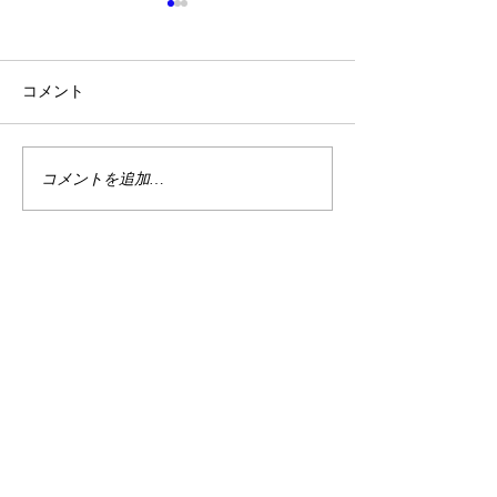
コメント
6/16麻布十番交流会
コメントを追加…
最近大人気のア
ーズについて
お問い合わせ・ご予約は
公式LINEからお願いします