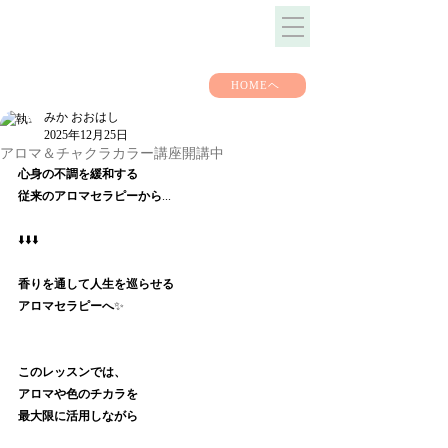
HOMEヘ
みか おおはし
2025年12月25日
アロマ＆チャクラカラー講座開講中
心身の不調を緩和する
従来のアロマセラピーから
...
⬇️⬇️⬇️
香りを通して人生を巡らせる
アロマセラピーへ
✨
このレッスンでは、
アロマや色のチカラを
最大限に活用しながら