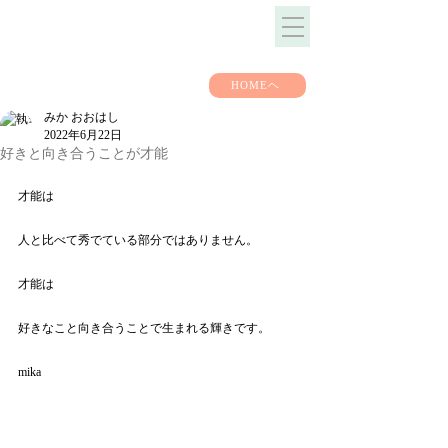
HOMEヘ
みか おおはし
2022年6月22日
好きと向き合うことが才能
才能は
人と比べて秀でている部分ではありません。
才能は
好きなこと向き合うことで生まれる輝きです。
mika