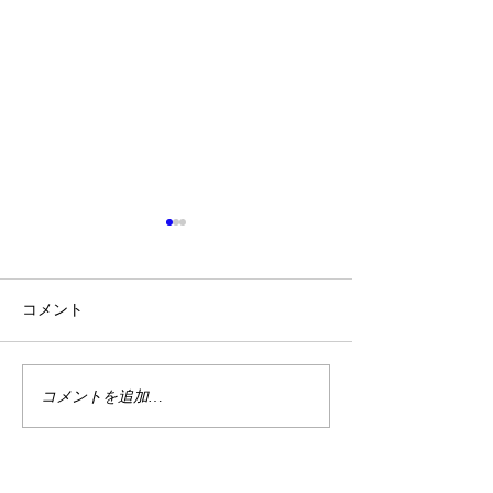
コメント
2/24麻布十番
コメントを追加…
【開催報告】麻布十番交
流会