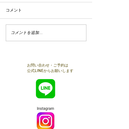
コメント
2/24麻布十番
コメントを追加…
【開催報告】麻布十番交
流会
お問い合わせ・ご予約は
公式LINEからお願いします