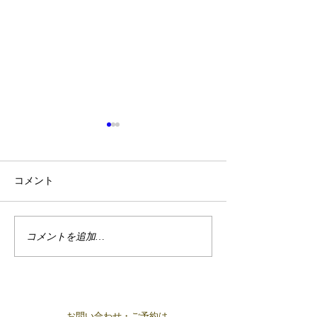
コメント
2/24麻布十番
コメントを追加…
【開催報告】麻布十番交
流会
お問い合わせ・ご予約は