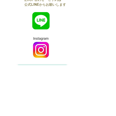
公式LINEからお願いします
メールでのお問い合わせは​コチラ
§Access§
◆国領サロン◆
京王線国領駅 徒歩4分
調布市国領町4-47-9ライオンズマンション1階
『レンタルサロンMermaid』