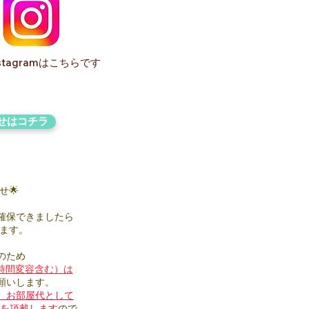
Instagramはこちらです
は​コチラ
せ🌟
確保できましたら
ます。
のため
時間変容含む）は
願いします。
、お部屋代として
料を頂戴します
ので、