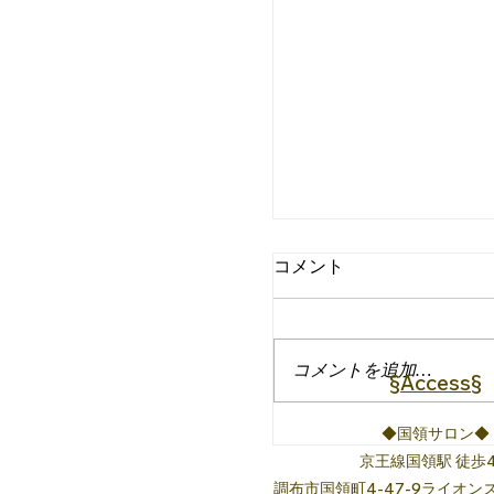
コメント
コメントを追加…
§Access§
どんな感情も美しい
◆国領サロン◆
京王線国領駅 徒歩
調布市国領町4-47-9ライオン