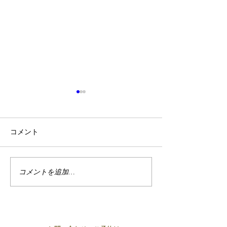
コメント
6/16麻布十番交流会
コメントを追加…
最近大人気のア
ーズについて