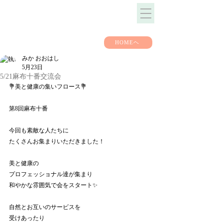
HOMEヘ
みか おおはし
5月23日
5/21麻布十番交流会
💐美と健康の集いフロース💐
第8回麻布十番
今回も素敵な人たちに
たくさんお集まりいただきました！
美と健康の
プロフェッショナル達が集まり
和やかな雰囲気で会をスタート✨
自然とお互いのサービスを
受けあったり　