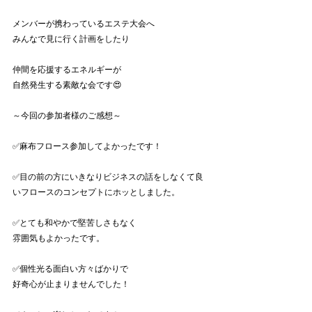
メンバーが携わっているエステ大会へ
みんなで見に行く計画をしたり
仲間を応援するエネルギーが
自然発生する素敵な会です😍
～今回の参加者様のご感想～
✅麻布フロース参加してよかったです！
✅目の前の方にいきなりビジネスの話をしなくて良
いフロースのコンセプトにホッとしました。
✅とても和やかで堅苦しさもなく
雰囲気もよかったです。
✅個性光る面白い方々ばかりで
好奇心が止まりませんでした！