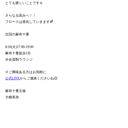
とても嬉しいことです☺️
さらなる高みへ！！
フロースは進化していきます🌈
次回の麻布十番
6/16(火)17:00-19:00
麻布十番徒歩2分
＠会員制ラウンジ
※ご興味ある方はお気軽に
公式LINE
からご連絡くださいね😊
麻布十番主催
大橋美加