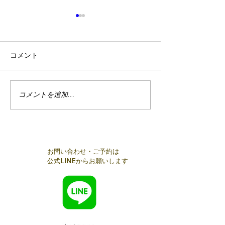
コメント
2/24麻布十番
コメントを追加…
【開催報告】麻布十番交
流会
お問い合わせ・ご予約は
公式LINEからお願いします