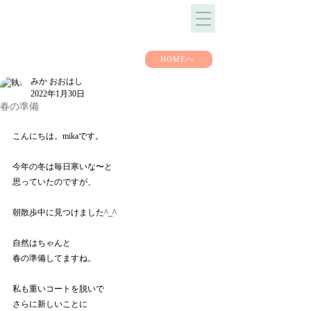
HOMEヘ
みか おおはし
2022年1月30日
春の準備
こんにちは。mikaです。
今年の冬は毎日寒いな〜と
思っていたのですが、
朝散歩中に見つけました^_^
自然はちゃんと
春の準備してますね。
私も重いコートを脱いで
さらに新しいことに