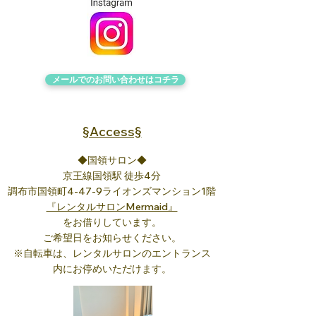
メールでのお問い合わせは​コチラ
§Access§
◆国領サロン◆
京王線国領駅 徒歩4分
調布市国領町4-47-9ライオンズマンション1階
『レンタルサロンMermaid』
をお借りしています。
ご希望日をお知らせください。
※自転車は、
レンタルサロンの
エントランス
内にお停めいただけます。