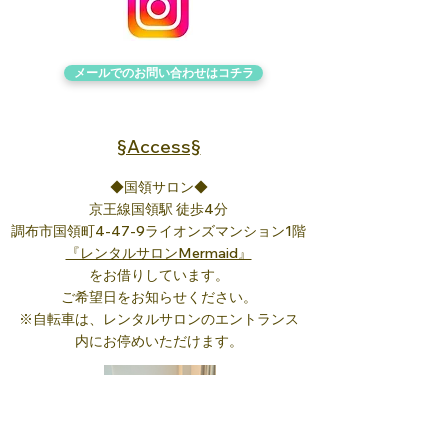
メールでのお問い合わせは​コチラ
§Access§
◆国領サロン◆
京王線国領駅 徒歩4分
調布市国領町4-47-9ライオンズマンション1階
『レンタルサロンMermaid』
をお借りしています。
ご希望日をお知らせください。
※自転車は、
レンタルサロンの
エントランス
内にお停めいただけます。