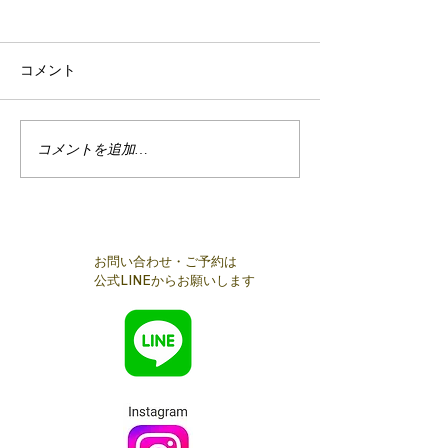
コメント
2/24麻布十番
コメントを追加…
【開催報告】麻布十番交
流会
お問い合わせ・ご予約は
公式LINEからお願いします