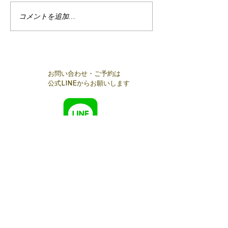
2/24麻布十番
コメントを追加…
【開催報告】麻布十番交
流会
お問い合わせ・ご予約は
公式LINEからお願いします
メールでのお問い合わせは​コチラ